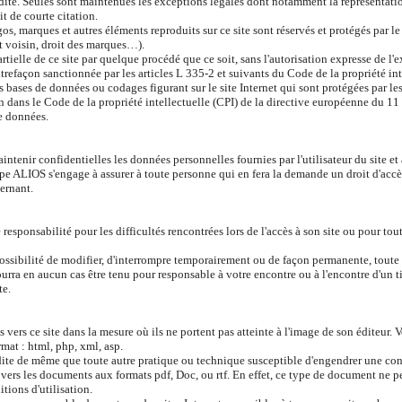
erdite. Seules sont maintenues les exceptions légales dont notamment la représentati
it de courte citation.
gos, marques et autres éléments reproduits sur ce site sont réservés et protégés par le
oit voisin, droit des marques…).
tielle de ce site par quelque procédé que ce soit, sans l'autorisation expresse de l'ex
ntrefaçon sanctionnée par les articles L 335-2 et suivants du Code de la propriété int
 bases de données ou codages figurant sur le site Internet qui sont protégées par les
n dans le Code de la propriété intellectuelle (CPI) de la directive européenne du 11
e données.
nir confidentielles les données personnelles fournies par l'utilisateur du site et à 
e ALIOS s'engage à assurer à toute personne qui en fera la demande un droit d'accès,
ernant.
sponsabilité pour les difficultés rencontrées lors de l'accès à son site ou pour tou
ssibilité de modifier, d'interrompre temporairement ou de façon permanente, toute o
ra en aucun cas être tenu pour responsable à votre encontre ou à l'encontre d'un ti
te.
ns vers ce site dans la mesure où ils ne portent pas atteinte à l'image de son éditeur. V
rmat : html, php, xml, asp.
dite de même que toute autre pratique ou technique susceptible d'engendrer une conf
 vers les documents aux formats pdf, Doc, ou rtf. En effet, ce type de document ne 
tions d'utilisation.