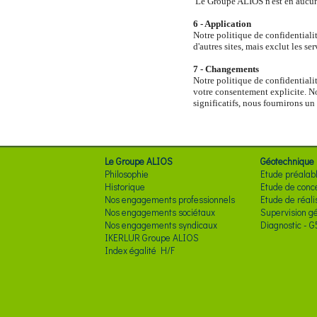
Le Groupe ALIOS n'est en aucun c
6 - Application
Notre politique de confidentialité
d'autres sites, mais exclut les se
7 - Changements
Notre politique de confidentiali
votre consentement explicite. No
significatifs, nous fournirons un
Le Groupe ALIOS
Géotechnique
Philosophie
Etude préalabl
Historique
Etude de conc
Nos engagements professionnels
Etude de réali
Nos engagements sociétaux
Supervision g
Nos engagements syndicaux
Diagnostic - G
IKERLUR Groupe ALIOS
Index égalité H/F