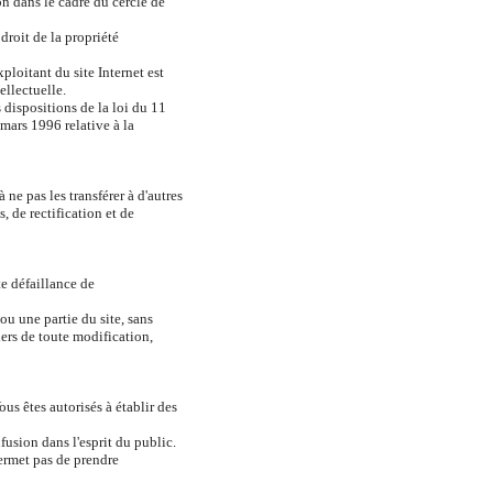
on dans le cadre du cercle de
 droit de la propriété
ploitant du site Internet est
ellectuelle.
 dispositions de la loi du 11
 mars 1996 relative à la
ne pas les transférer à d'autres
 de rectification et de
te défaillance de
u une partie du site, sans
ers de toute modification,
ous êtes autorisés à établir des
usion dans l'esprit du public.
permet pas de prendre