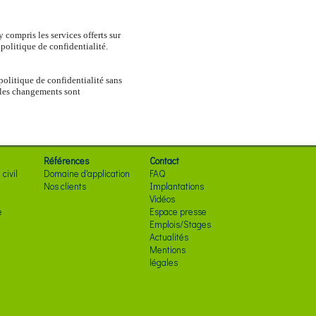
y compris les services offerts sur
 politique de confidentialité.
politique de confidentialité sans
i les changements sont
Références
Contact
civil
Domaine d'application
FAQ
Nos clients
Implantations
Vidéos
e
Espace presse
Emplois/Stages
Actualités
Mentions
légales