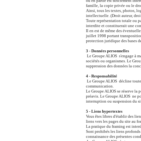
ou en partie est strictement int
famille, la copie privée ou le dro
Ainsi, tous les textes, photos, lo
intellectuelle. (Droit auteur, dr
Toute représentation totale ou par
interdite et constituerait une co
Il en est de même des éventuelles
juillet 1998 portant transpositio
protection juridique des bases d
3 - Données personnelles
Le Groupe ALIOS s'engage à mainte
sociétés ou organismes. Le Group
suppression des données la conc
4 - Responsabilité
Le Groupe ALIOS décline toute re
communication.
Le Groupe ALIOS se réserve la po
préavis. Le Groupe ALIOS ne pour
interruption ou suspension du si
5 - Liens hypertextes
Vous êtes libres d'établir des lie
liens vers les pages du site au fo
La pratique du framing est inter
Sont prohibés les liens profonds
connaissance des présentes condi