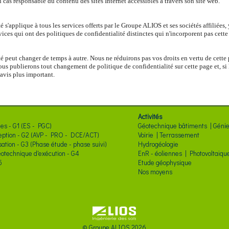
as responsable du contenu des sites Internet accessibles à travers son site web.
 s'applique à tous les services offerts par le Groupe ALIOS et ses sociétés affiliées, 
rvices qui ont des politiques de confidentialité distinctes qui n'incorporent pas cette
té peut changer de temps à autre. Nous ne réduirons pas vos droits en vertu de cette 
us publierons tout changement de politique de confidentialité sur cette page et, s
 avis plus important.
Activités
es - G1 (ES - PGC)
Géotechnique bâtiments | Génie 
eption - G2 (AVP - PRO - DCE/ACT)
Voirie | Terrassement
sation - G3 (Phase étude - phase suivi)
Hydrogéologie
éotechnique d'exécution - G4
EnR - éoliennes | Photovoltaïqu
5
Etude géophysique
Nos moyens
© Groupe ALIOS 2026